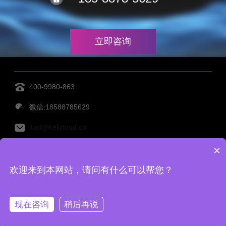
立即咨询
400-9980-863
微信:18588785629
liucf@kelicloud.cn
×
MES管理系统
设备管理系统
透明工厂
仓库管理系
欢迎来到本网站，请问有什么可以帮您？
统
仓储管理系统
Copy Right©宁波柯力云鲸科技有限公司 备案号：
浙ICP备
现在咨询
稍后再说
2022001416号-2
|
网站地图
|
TAG标签