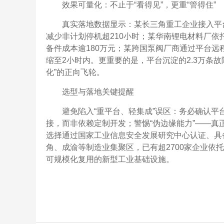
效果可量化：不止于“看得见”，更重“管得住”
真实落地数据显示：某长三角重工企业接入平台
减少非计划停机超210小时；某华南锂电材料厂依
备件成本逾180万元；某跨国泵阀厂商通过平台远
缩至2小时内。更重要的是，平台沉淀的2.3万条
化”的正向飞轮。
选型与落地关键提醒
避免陷入“重平台、轻集成”误区：务必确认平台
接，而非依赖定制开发；警惕“伪边缘能力”——真
选择通过国家工业信息安全发展研究中心认证、具备电
角、成渝等制造业集聚区，已有超2700家企业依
可规模化复用的新型工业基础设施。