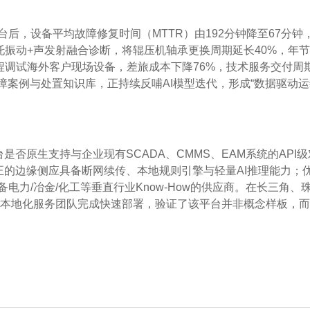
后，设备平均故障修复时间（MTTR）由192分钟降至67分钟
托振动+声发射融合诊断，将辊压机轴承更换周期延长40%，年
程调试海外客户现场设备，差旅成本下降76%，技术服务交付周
故障案例与处置知识库，正持续反哺AI模型迭代，形成“数据驱动
是否原生支持与企业现有SCADA、CMMS、EAM系统的API级
正的边缘侧应具备断网续传、本地规则引擎与轻量AI推理能力；
力/冶金/化工等垂直行业Know-How的供应商。在长三角、
托本地化服务团队完成快速部署，验证了该平台并非概念样板，