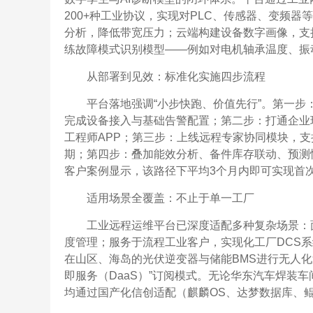
200+种工业协议，实现对PLC、传感器、变频
分析，降低带宽压力；云端构建设备数字画像，支
练故障模式识别模型——例如对电机轴承温度、振动
从部署到见效：标准化实施四步流程
平台落地强调“小步快跑、价值先行”。第一步
完成设备接入与基础告警配置；第二步：打通企业现
工程师APP；第三步：上线远程专家协同模块，
期；第四步：叠加能效分析、备件库存联动、预测
客户案例显示，该路径下平均3个月内即可实现首次
适用场景全覆盖：不止于单一工厂
工业远程运维平台已深度适配多种复杂场景：
度管理；服务于流程工业客户，实现化工厂DCS
在山区、海岛的光伏逆变器与储能BMS进行无人化
即服务（DaaS）”订阅模式。无论华东汽车焊装
均通过国产化信创适配（麒麟OS、达梦数据库、