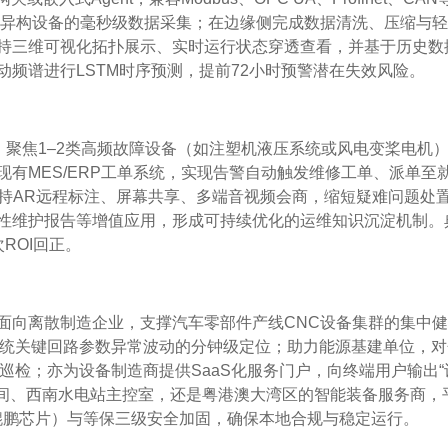
器等异构设备的毫秒级数据采集；在边缘侧完成数据清洗、压缩与
持三维可视化拓扑展示、实时运行状态穿透查看，并基于历史数
频谱进行LSTM时序预测，提前72小时预警潜在失效风险。
：聚焦1–2类高频故障设备（如注塑机液压系统或风电变桨电机
有MES/ERP工单系统，实现告警自动触发维修工单、派单至
支持AR远程标注、屏幕共享、多端音视频会商，缩短疑难问题处
性维护报告等增值应用，形成可持续优化的运维知识沉淀机制。
ROI回正。
面向离散制造企业，支撑汽车零部件产线CNC设备集群的集中
系统关键回路参数异常波动的分钟级定位；助力能源基建单位，对
巡检；亦为设备制造商提供SaaS化服务门户，向终端用户输出“
车间、西南水电站主控室，还是粤港澳大湾区的智能装备服务商，
鲲鹏芯片）与等保三级安全加固，确保本地合规与稳定运行。