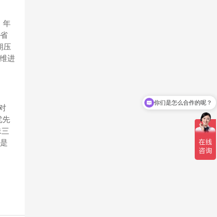
，年
节省
期压
运维进
你们是怎么合作的呢？
对
优先
珠三
而是