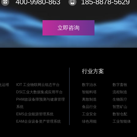
400-9980-863
185-8878-5629
立即咨询
行业方案
能化运维
IOT 工业物联网云组态平台
数字治水
数字畜牧
DSI工业大数据集成应用平台
智能料塔
流程制造
PHM故设备障预测与健康管理
离散制造
生物医疗
系统
食品行业
智慧矿山
EMS企业能源管理系统
工业安全
数智仓配
EAM企业设备资产管理系统
绿色用能
工业智能体