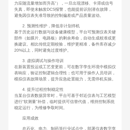
力应随流量增加而升高”），一旦出现漂移、卡滞或信号
失真，即使未触发DCS报警，也能提前识别潜在故障，
避免因仪表失准导致的控制偏差或产品质量波动。
2. 预测性维护，降低非计划停机
基于历史运行数据与设备健康模型，平台可预测仪表关键
部件（如膜片、电路板）的剩余寿命，自动生成校准或更
换建议。相比传统定期校验，维护更精准，备件库存减少
20%以上，同时避免过度维护。
3. 虚拟调试与操作培训
在新装置投运或工艺变更前，可在数字孪生环境中模拟仪
表响应，验证控制逻辑合理性；也可用于操作人员培训，
模拟仪表故障场景，提升应急处置能力，无需停机实操。
4. 提升过程控制稳定性
当某台仪表数据异常时，平台可基于邻近仪表与工艺模型
进行“软测量”补偿，临时提供可信替代值，维持控制系统
稳定运行，为维修争取时间。
应用成效
在石化、电力、制药等行业试点中，部署仪表数字孪