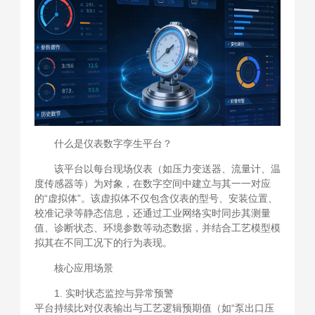
什么是仪表数字孪生平台？
该平台以每台现场仪表（如压力变送器、流量计、温
度传感器等）为对象，在数字空间中建立与其一一对应
的“虚拟体”。该虚拟体不仅包含仪表的型号、安装位置、
校准记录等静态信息，还通过工业网络实时同步其测量
值、诊断状态、环境参数等动态数据，并结合工艺模型模
拟其在不同工况下的行为表现。
核心应用场景
1. 实时状态监控与异常预警
平台持续比对仪表输出与工艺逻辑预期值（如“泵出口压