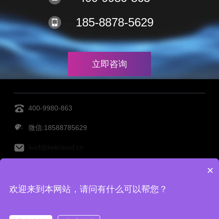
185-8878-5629
立即咨询
400-9980-863
微信:18588785629
liucf@kelicloud.cn
×
MES管理系统
设备管理系统
透明工厂
仓库管理系
欢迎来到本网站，请问有什么可以帮您？
统
仓储管理系统
Copy Right©宁波柯力云鲸科技有限公司 备案号：
浙ICP备