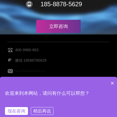
185-8878-5629
立即咨询
400-9980-863
微信:18588785629
liucf@kelicloud.cn
×
MES管理系统
设备管理系统
透明工厂
仓库管理系
欢迎来到本网站，请问有什么可以帮您？
统
仓储管理系统
Copy Right©宁波柯力云鲸科技有限公司 备案号：
浙ICP备
现在咨询
稍后再说
2022001416号-2
|
网站地图
|
TAG标签