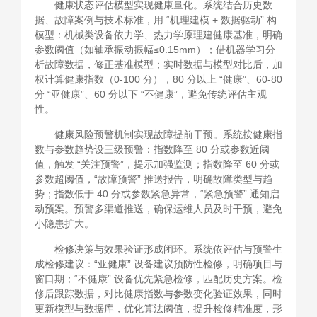
健康状态评估模型实现健康量化。系统结合历史数
据、故障案例与技术标准，用 “机理建模 + 数据驱动” 构
模型：机械类设备依力学、热力学原理建健康基准，明确
参数阈值（如轴承振动振幅≤0.15mm）；借机器学习分
析故障数据，修正基准模型；实时数据与模型对比后，加
权计算健康指数（0-100 分），80 分以上 “健康”、60-80
分 “亚健康”、60 分以下 “不健康”，避免传统评估主观
性。
健康风险预警机制实现故障提前干预。系统按健康指
数与参数趋势设三级预警：指数降至 80 分或参数近阈
值，触发 “关注预警”，提示加强监测；指数降至 60 分或
参数超阈值，“故障预警” 推送报告，明确故障类型与趋
势；指数低于 40 分或参数紧急异常，“紧急预警” 通知启
动预案。预警多渠道推送，确保运维人员及时干预，避免
小隐患扩大。
检修决策与效果验证形成闭环。系统依评估与预警生
成检修建议：“亚健康” 设备建议预防性检修，明确项目与
窗口期；“不健康” 设备优先紧急检修，匹配历史方案。检
修后跟踪数据，对比健康指数与参数变化验证效果，同时
更新模型与数据库，优化算法阈值，提升检修精准度，形