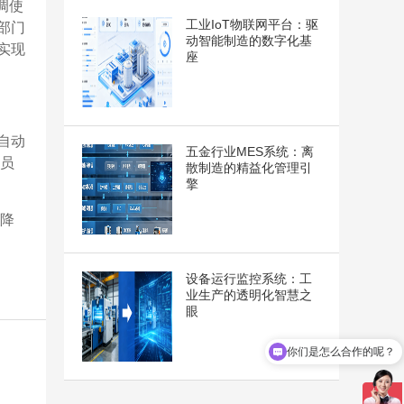
调使
工业IoT物联网平台：驱
部门
动智能制造的数字化基
实现
座
自动
五金行业MES系统：离
人员
散制造的精益化管理引
擎
、降
设备运行监控系统：工
业生产的透明化智慧之
眼
你们是怎么合作的呢？