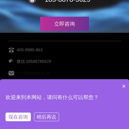
立即咨询
400-9980-863
微信:18588785629
liucf@kelicloud.cn
×
MES管理系统
设备管理系统
透明工厂
仓库管理系
欢迎来到本网站，请问有什么可以帮您？
统
仓储管理系统
Copy Right©宁波柯力云鲸科技有限公司 备案号：
浙ICP备
现在咨询
稍后再说
2022001416号-2
|
网站地图
|
TAG标签