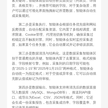
索关键词，智能体就会自动分析页面类型（列表页、详情
页、表格页等），并推荐可能的字段。对于复杂场景，用
户可以通过可视化界面拖拽标记所需数据，智能体自动生
成采集规则。
第二步是采集执行。智能体会根据任务优先级和网站
反爬强度，自动分配采集资源。它内置了多线程调度、请
求限速、Cookie管理、代理池切换等机制，确保采集过
程稳定且不触发封禁。同时，智能体会实时监控采集进
度，如果某个任务失败，它会自动重试并记录错误原因。
第三步是数据清洗与结构化。这是数据采集智能体区
别于普通爬虫的关键。智能体内置了去重算法、格式校验
器、字段映射引擎。例如，采集到的日期字段可能包
含“2025-1-15”和“2025年1月15日”两种格式，智能体会
自动统一为指定格式；对于空值或异常值，它可以自动填
充默认值或标记为待审核。
第四步是数据输出。智能体支持将清洗后的数据直接
写入数据库（MySQL、MongoDB等）、推送到API接
口、或导出为Excel、CSV、JSON等格式。同时，它还
会生成一份采集报告，包含采集成功率、字段覆盖率、异
常记录等关键指标。