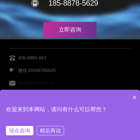
185-8878-5629
立即咨询
400-9980-863
微信:18588785629
liucf@kelicloud.cn
×
MES管理系统
设备管理系统
透明工厂
仓库管理系
欢迎来到本网站，请问有什么可以帮您？
统
仓储管理系统
Copy Right©宁波柯力云鲸科技有限公司 备案号：
浙ICP备
现在咨询
稍后再说
2022001416号-2
|
网站地图
|
TAG标签