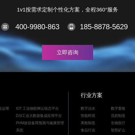
1v1按需求定制个性化方案，全程360°服务
400-9980-863
185-8878-5629
立即咨询
行业方案
能化运维
IOT 工业物联网云组态平台
数字治水
数字畜牧
DSI工业大数据集成应用平台
智能料塔
流程制造
PHM故设备障预测与健康管理
离散制造
生物医疗
系统
食品行业
智慧矿山