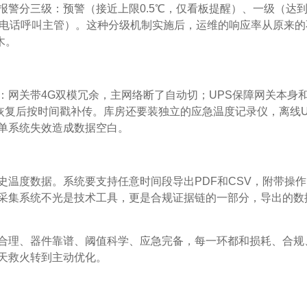
报警分三级：预警（接近上限0.5℃，仅看板提醒）、一级（达
，电话呼叫主管）。这种分级机制实施后，运维的响应率从原来的
木。
：网关带4G双模冗余，主网络断了自动切；UPS保障网关本身
，恢复后按时间戳补传。库房还要装独立的应急温度记录仪，离线
单系统失效造成数据空白。
史温度数据。系统要支持任意时间段导出PDF和CSV，附带操作
采集系统不光是技术工具，更是合规证据链的一部分，导出的数
合理、器件靠谱、阈值科学、应急完备，每一环都和损耗、合规
天救火转到主动优化。