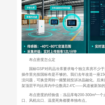
布点密度怎么定
国标GSP对药品冷库要求每个独立库房不少
操作里光按国标布是不够的。我们去年改造一座150
没问题，可换货周转一频繁就投诉冰晶融化。后来按
架顶层平均比库内中位数高2.4℃——风道被新加
布点密度的经验值：冻品库每200-300m³一
口、风机出口、温度死角都要单独布点。