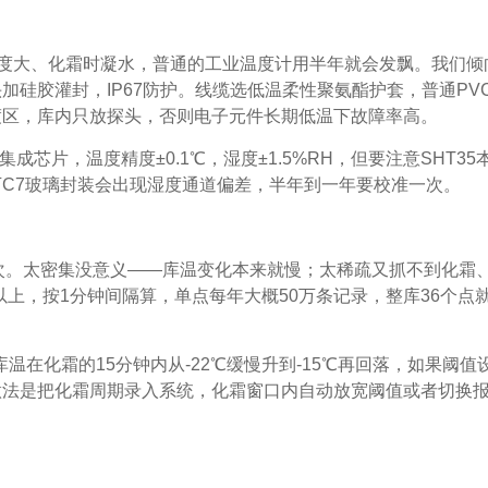
度大、化霜时凝水，普通的工业温度计用半年就会发飘。我们倾
头加硅胶灌封，IP67防护。线缆选低温柔性聚氨酯护套，普通PV
渡区，库内只放探头，否则电子元件长期低温下故障率高。
成芯片，温度精度±0.1℃，湿度±1.5%RH，但要注意SHT35
下C7玻璃封装会出现湿度通道偏差，半年到一年要校准一次。
次。太密集没意义——库温变化本来就慢；太稀疏又抓不到化霜
以上，按1分钟间隔算，单点每年大概50万条记录，整库36个点
温在化霜的15分钟内从-22℃缓慢升到-15℃再回落，如果阈值
的做法是把化霜周期录入系统，化霜窗口内自动放宽阈值或者切换