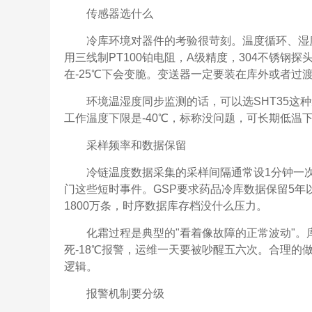
传感器选什么
冷库环境对器件的考验很苛刻。温度循环、湿
用三线制PT100铂电阻，A级精度，304不锈钢探
在-25℃下会变脆。变送器一定要装在库外或者过
环境温湿度同步监测的话，可以选SHT35这种集
工作温度下限是-40℃，标称没问题，可长期低温
采样频率和数据保留
冷链温度数据采集的采样间隔通常设1分钟一
门这些短时事件。GSP要求药品冷库数据保留5年
1800万条，时序数据库存档没什么压力。
化霜过程是典型的"看着像故障的正常波动"。库
死-18℃报警，运维一天要被吵醒五六次。合理
逻辑。
报警机制要分级