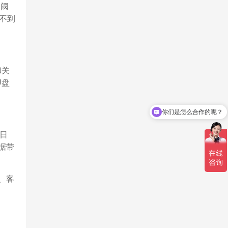
到阈
不到
和关
U盘
你们是怎么合作的呢？
你们联系电话是多少
日
据带
、客