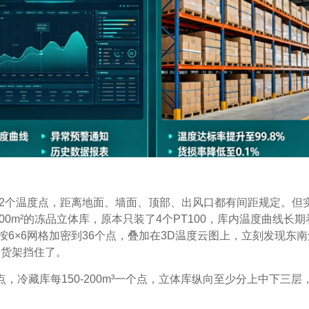
于2个温度点，距离地面、墙面、顶部、出风口都有间距规定。但
0m²的冻品立体库，原本只装了4个PT100，库内温度曲线长期
6×6网格加密到36个点，叠加在3D温度云图上，立刻发现东南
的货架挡住了。
个点，冷藏库每150-200m³一个点，立体库纵向至少分上中下三层