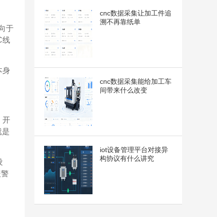
cnc数据采集让加工件追
溯不再靠纸单
向于
C线
本身
cnc数据采集能给加工车
间带来什么改变
、开
就是
iot设备管理平台对接异
构协议有什么讲究
设
报警