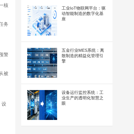
一核
工业IoT物联网平台：驱
动智能制造的数字化基
座
任务
五金行业MES系统：离
预警
散制造的精益化管理引
擎
从被
设备运行监控系统：工
业生产的透明化智慧之
眼
，设