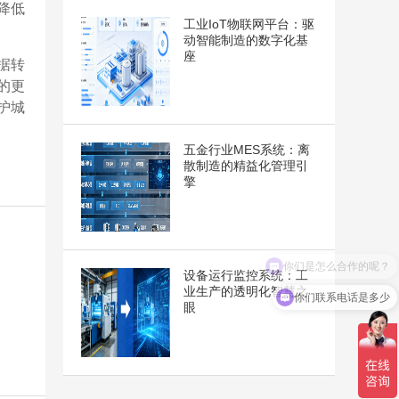
降低
工业IoT物联网平台：驱
动智能制造的数字化基
座
据转
的更
护城
五金行业MES系统：离
散制造的精益化管理引
擎
设备运行监控系统：工
业生产的透明化智慧之
你们联系电话是多少
眼