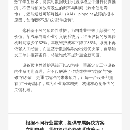
数字孪生技术，将实时数据映射到虚拟模型中进行仿真推
演，不仅能预测故障发生的概率与时间（剩余使用寿
命），还能通过可解释性AI（XAI） pinpoint 故障的根本
原因，如“润滑不足”或“部件疲劳”。
这种基于AI的预知性维护，为制造业带来了颠覆性的
价值。某汽车制造企业引入该系统后，冲压设备的故障停
机时间减少了62%，年度维护成本下降了35%。系统不再
依赖人工经验，而是基于数据驱动做出最优决策，自动触
发工单并推荐备件，将运维效率提升至全新高度。
设备预测性维护系统正以AI为核，重新定义工业设备
的生命周期管理。它不仅解决了传统维护中“过修”与“失
修”的矛盾，更通过精准的未来预判，让每一台设备都拥
有了“长寿基因”，成为企业降本增效、构建核心竞争力的
关键利器。
根据不同行业需求，提供专属解决方案
立即申请，我们提供免费的系统演示！