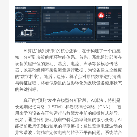
AI算法“预判未来”的核心逻辑，在于构建了一个由感
知、分析到决策的闭环智能体系。首先，系统通过部署在
设备关键部位的振动、温度、电流、声学等多模态传感
器，以毫秒级频率采集海量运行数据，为设备建立全维度
的“数字档案”。随后，边缘计算节点对原始数据进行清洗
与特征提取，将看似杂乱的波形转化为反映设备健康状态
的关键指标。
真正的“预判”发生在模型分析阶段。AI算法，特别是
长短期记忆网络（LSTM）和卷积神经网络（CNN），被
用来学习设备在正常运行与故障发生前的细微模式差异。
例如，通过分析振动频谱中特定频率能量的微小变化，AI
能提前数周识别出轴承的早期磨损；通过监测电流波动的
异常谐波，能精准定位电机的转子不平衡问题。系统结合