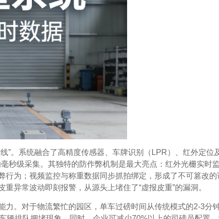
线”。系统融合了高精度传感器、车牌识别（LPR）、红外定位
据的毫秒级采集。其独特的防作弊机制是最大亮点：红外光栅实时
弊行为；视频监控与称重数据同步抓拍绑定，形成了不可篡改的
皮重异常波动即刻报警，从源头上堵住了“虚报皮重”的漏洞。
能力。对于物流繁忙的园区，单车过磅时间从传统模式的2-3分
除了车辆排队拥堵现象。同时，企业可减少70%以上的司磅员配置