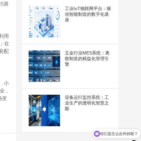
时调
工业IoT物联网平台：驱
动智能制造的数字化基
座
利用
；在
装配
五金行业MES系统：离
散制造的精益化管理引
擎
、小
业，
设备运行监控系统：工
场变
业生产的透明化智慧之
眼
你们是怎么合作的呢？
你们联系电话是多少