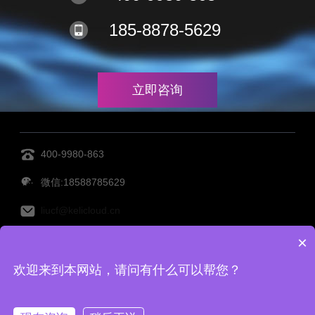
185-8878-5629
立即咨询
400-9980-863
微信:18588785629
liucf@kelicloud.cn
×
MES管理系统
设备管理系统
透明工厂
仓库管理系
欢迎来到本网站，请问有什么可以帮您？
统
仓储管理系统
Copy Right©宁波柯力云鲸科技有限公司 备案号：
浙ICP备