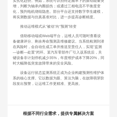
实劣化趋势。例如，系统可识别特定频率下的振动能量突
增，判断为轴承内圈损伤；或通过三相电流不平衡度变
化，预判电机绕组隐患。部分平台还支持数字孪生建模，
将实测数据与仿真基准对比，进一步提高诊断精度。
推动运维模式从“被动”向“预测”转变
借助移动端或Web端平台，运维人员可随时查看设
备健康评分、剩余寿命预测及维修建议。当系统检测到潜
在风险时，会自动生成工单并推送至责任人，实现“监测
—诊断—处置”闭环。某汽车零部件厂引入该系统后，关
键设备非计划停机减少35%，年度维护成本下降20%，同
时大幅降低突发故障带来的安全风险。
设备运行状态监测系统正成为企业构建预测性维护体
系的核心支撑。它以数据为眼、算法为脑，在故障萌芽阶
段发出预警，让运维工作更精准、更高效。
根据不同行业需求，提供专属解决方案