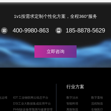
1v1按需求定制个性化方案，全程360°服务
400-9980-863
185-8878-5629
立即咨询
行业方案
能化运维
IOT 工业物联网云组态平台
数字治水
数字畜牧
DSI工业大数据集成应用平台
智能料塔
流程制造
PHM故设备障预测与健康管理
离散制造
生物医疗