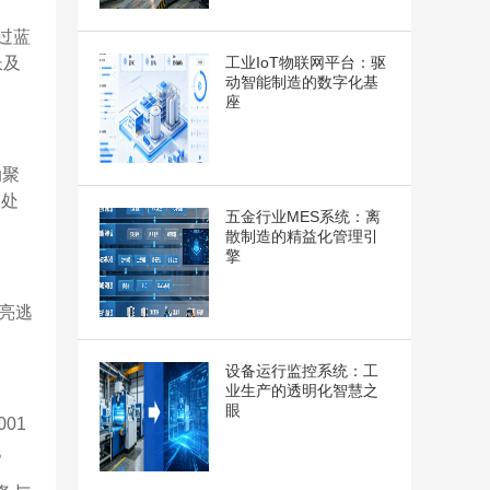
过蓝
工业IoT物联网平台：驱
长及
动智能制造的数字化基
座
动聚
、处
五金行业MES系统：离
散制造的精益化管理引
擎
亮逃
设备运行监控系统：工
业生产的透明化智慧之
眼
01
。