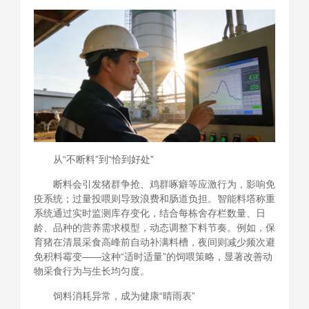
从“不断料”到“恰到好处”
断料会引发猪群争抢、鸡群啄癖等应激行为，影响免
疫系统；过量投喂则导致浪费和肠道负担。智能料塔称重
系统通过实时监测库存变化，结合每栋舍存栏数量、日
龄、品种的营养需求模型，动态调整下料节奏。例如，保
育猪在清晨采食高峰前自动补满料槽，夜间则减少频次避
免积料霉变——这种“适时适量”的饲喂策略，显著改善动
物采食行为与生长均匀度。
饲料消耗异常，成为健康“晴雨表”