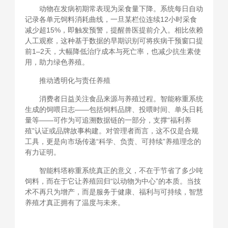
动物在发病初期常表现为采食量下降。系统每日自动
记录各单元饲料消耗曲线，一旦某栏位连续12小时采食
减少超15%，即触发预警，提醒兽医提前介入。相比依赖
人工观察，这种基于数据的早期识别可将疾病干预窗口提
前1–2天，大幅降低治疗成本与死亡率，也减少抗生素使
用，助力绿色养殖。
推动透明化与责任养殖
消费者日益关注食品来源与养殖过程。智能称重系统
生成的饲喂日志——包括饲料品牌、投喂时间、单头日耗
量等——可作为可追溯数据链的一部分，支撑“福利养
殖”认证或品牌故事构建。对管理者而言，这不仅是合规
工具，更是向市场传递“科学、负责、可持续”养殖理念的
有力证明。
智能料塔称重系统真正的意义，不在于节省了多少吨
饲料，而在于它让养殖回归“以动物为中心”的本质。当技
术不再只为增产，而是服务于健康、福利与可持续，智慧
养殖才真正拥有了温度与未来。