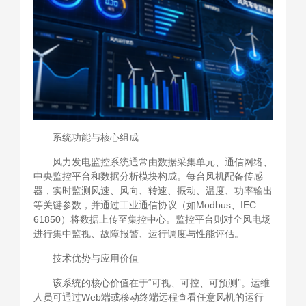
系统功能与核心组成
风力发电监控系统通常由数据采集单元、通信网络、
中央监控平台和数据分析模块构成。每台风机配备传感
器，实时监测风速、风向、转速、振动、温度、功率输出
等关键参数，并通过工业通信协议（如Modbus、IEC
61850）将数据上传至集控中心。监控平台则对全风电场
进行集中监视、故障报警、运行调度与性能评估。
技术优势与应用价值
该系统的核心价值在于“可视、可控、可预测”。运维
人员可通过Web端或移动终端远程查看任意风机的运行