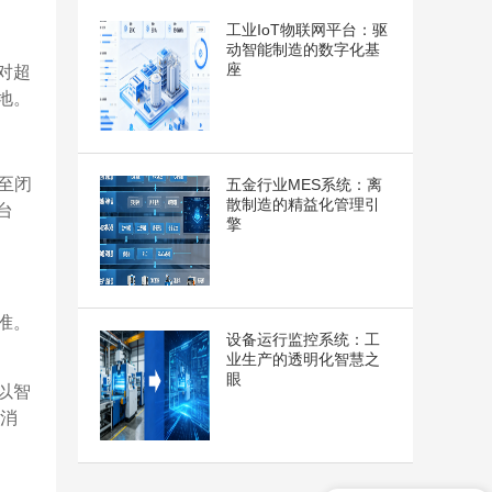
工业IoT物联网平台：驱
动智能制造的数字化基
座
对超
地。
至闭
五金行业MES系统：离
散制造的精益化管理引
台
擎
准。
设备运行监控系统：工
业生产的透明化智慧之
眼
以智
实消