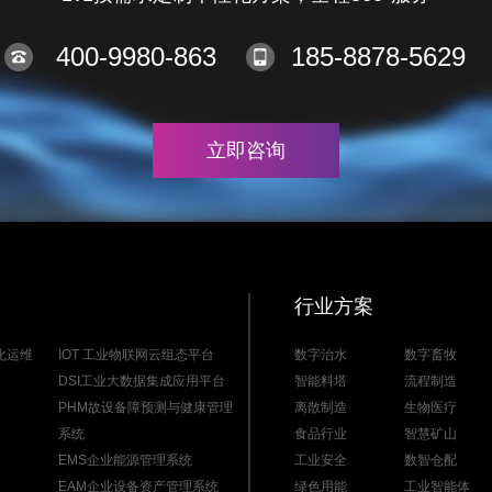
400-9980-863
185-8878-5629
立即咨询
行业方案
能化运维
IOT 工业物联网云组态平台
数字治水
数字畜牧
DSI工业大数据集成应用平台
智能料塔
流程制造
PHM故设备障预测与健康管理
离散制造
生物医疗
系统
食品行业
智慧矿山
EMS企业能源管理系统
工业安全
数智仓配
EAM企业设备资产管理系统
绿色用能
工业智能体