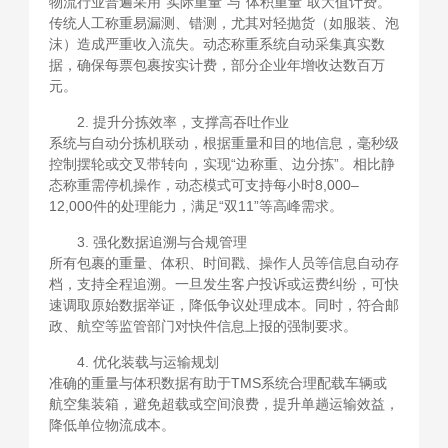
物流行业普遍采用“实际重量”与“体积重量”取大值计费。
传统人工称重易漏测、错测，尤其对轻抛货（如服装、泡
沫）造成严重收入流失。动态称重系统自动采集真实数
据，确保每票包裹按实计费，部分企业年增收达数百万
元。
2. 提升分拣效率，支撑高吞吐作业
系统与自动分拣机联动，根据重量和目的地信息，毫秒级
控制摆轮或交叉带转向，实现“边称重、边分拣”。相比静
态称重需停机操作，动态模式可支持每小时8,000–
12,000件的处理能力，满足“双11”等高峰需求。
3. 强化数据追溯与合规管理
所有包裹的重量、体积、时间戳、操作人员等信息自动存
档，支持全程追溯。一旦发生客户投诉或运费纠纷，可快
速调取原始数据举证，降低争议处理成本。同时，符合邮
政、航空等监管部门对快件信息上报的强制要求。
4. 优化装载与运输规划
准确的重量与体积数据有助于TMS系统合理配载车辆或
航空集装箱，避免超载或空间浪费，提升单趟运输效益，
降低单位物流成本。