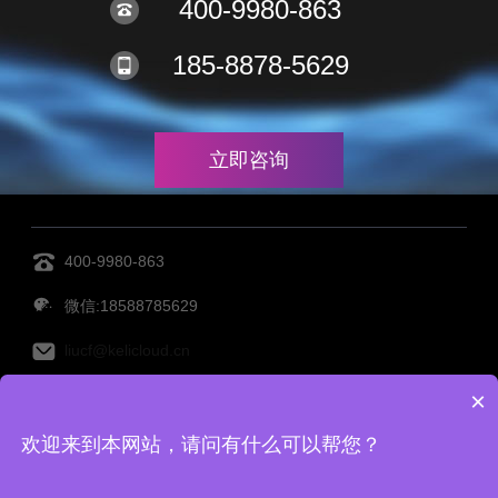
400-9980-863
185-8878-5629
立即咨询
400-9980-863
微信:18588785629
liucf@kelicloud.cn
×
MES管理系统
设备管理系统
透明工厂
仓库管理系
欢迎来到本网站，请问有什么可以帮您？
统
仓储管理系统
Copy Right©宁波柯力云鲸科技有限公司 备案号：
浙ICP备