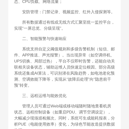
态、CPU负载、网络流量；
安防管理：门禁记录、视频监控、红外入侵探测等。
所有数据通过有线或无线方式汇聚至统一监控平台，
实现“一屏总览、分级呈现”。
二、智能预警与快速响应
系统支持自定义阈值规则和多级告警机制（短信、邮
件、APP推送、声光报警）。当出现异常（如空调停机、
UPS切换、局部过热），平台不仅即时告警，还能自动关
联相关设备状态，辅助运维人员快速定位根因。部分高级
系统还集成AI算法，可识别潜在风险趋势，如电池老化预
测、空调效能下降等，实现从“故障后处理”向“隐患前干
预”转变。
三、远程运维与能效优化
管理人员可通过Web端或移动端随时随地查看机房
状态、远程控制设备（如重启PDU、调节空调设定），
大幅减少现场巡检频次。同时，系统可生成能耗报表，分
析PUE（电能使用效率）变化，为绿色节能改造提供数据