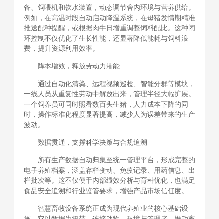
备、饲喂机和饮水装置，动态调节舍内环境与营养供给。
例如，在高温时段自动启动降温系统，在母猪发情期精准
推送配种提醒，或根据肉牛日增重调整饲料配比。这种闭
环控制不仅优化了生长性能，还显著降低能耗与饲料浪
费，提升资源利用效率。
降本增效，释放劳动力潜能
通过自动化清粪、远程视频巡检、智能分群等模块，
一线人员从重复性劳动中解放出来，管理半径大幅扩展。
一个饲养员可同时照看数百头生猪，人力成本下降的同
时，操作标准化程度显著提高，减少人为误差带来的生产
波动。
数据贯通，支撑科学决策与合规追溯
所有生产数据自动归集至统一管理平台，形成完整的
电子养殖档案，涵盖存栏变动、免疫记录、用药信息、出
栏批次等。这不仅便于内部绩效分析与育种优化，也满足
食品安全追溯和行业监管要求，增强产品市场信任度。
智慧畜牧设备系统正成为现代养殖业的核心基础设
施。它以数据为纽带，连接动物、环境与管理者，推动畜