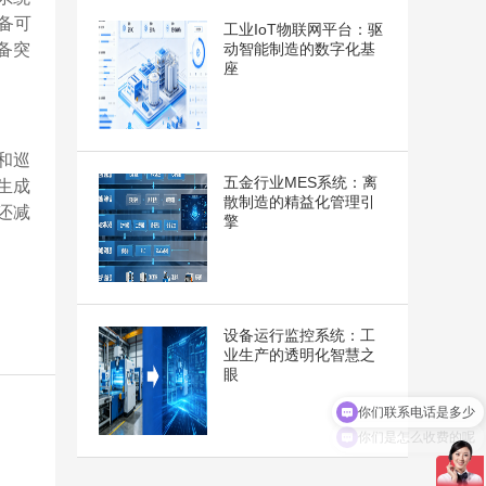
备可
工业IoT物联网平台：驱
动智能制造的数字化基
备突
座
和巡
五金行业MES系统：离
生成
散制造的精益化管理引
还减
擎
设备运行监控系统：工
业生产的透明化智慧之
眼
你们联系电话是多少
你们是怎么收费的呢