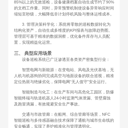
85%以上的无效巡检，设备健康档案自动生成节约了90%
的文档工作量。同时，异常预警机制使设备异常响应时间
缩短至秒级，大幅降低非计划停机风险与整体运维成本。
3. 管理决策科学化：系统将零散的巡检数据转化为
结构化资产，自动生成多维度的KPI报表与故障趋势图。
管理层可基于精准的数据洞察，优化备件库存与人员配
置，实现精益化运营。
三、 典型应用场景
设备巡检系统已广泛渗透至各类资产密集型行业：
智慧电网与新能源：在变电站、风电及光伏基地，无
人机与机器狗协同完成高空与地面设备的联合巡视，精准
定位热斑与绝缘劣化，保障电网“无人值守”安全运行。
智能制造与化工：在生产车间与高危化工园区，防爆
智能终端与轨道机器人24小时监测气体泄漏、管壁腐蚀
及跑冒滴漏，有效规避安全生产事故。
交通与市政管廊：在船闸、综合管廊等场景，NFC
智能巡检与多传感器融合技术保障了通航与城市生命线的
安全畅通，实现了养护精准化与管理透明化。