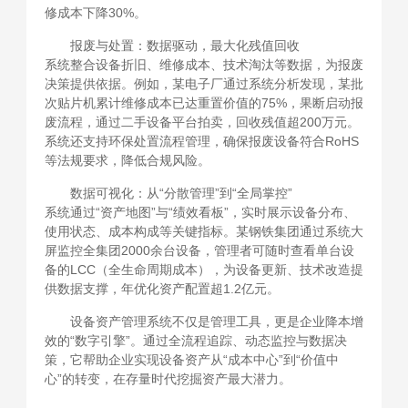
修成本下降30%。
报废与处置：数据驱动，最大化残值回收
系统整合设备折旧、维修成本、技术淘汰等数据，为报废
决策提供依据。例如，某电子厂通过系统分析发现，某批
次贴片机累计维修成本已达重置价值的75%，果断启动报
废流程，通过二手设备平台拍卖，回收残值超200万元。
系统还支持环保处置流程管理，确保报废设备符合RoHS
等法规要求，降低合规风险。
数据可视化：从“分散管理”到“全局掌控”
系统通过“资产地图”与“绩效看板”，实时展示设备分布、
使用状态、成本构成等关键指标。某钢铁集团通过系统大
屏监控全集团2000余台设备，管理者可随时查看单台设
备的LCC（全生命周期成本），为设备更新、技术改造提
供数据支撑，年优化资产配置超1.2亿元。
设备资产管理系统不仅是管理工具，更是企业降本增
效的“数字引擎”。通过全流程追踪、动态监控与数据决
策，它帮助企业实现设备资产从“成本中心”到“价值中
心”的转变，在存量时代挖掘资产最大潜力。