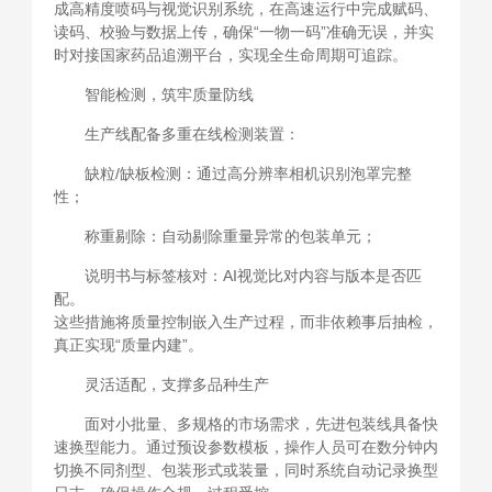
成高精度喷码与视觉识别系统，在高速运行中完成赋码、
读码、校验与数据上传，确保“一物一码”准确无误，并实
时对接国家药品追溯平台，实现全生命周期可追踪。
智能检测，筑牢质量防线
生产线配备多重在线检测装置：
缺粒/缺板检测：通过高分辨率相机识别泡罩完整
性；
称重剔除：自动剔除重量异常的包装单元；
说明书与标签核对：AI视觉比对内容与版本是否匹
配。
这些措施将质量控制嵌入生产过程，而非依赖事后抽检，
真正实现“质量内建”。
灵活适配，支撑多品种生产
面对小批量、多规格的市场需求，先进包装线具备快
速换型能力。通过预设参数模板，操作人员可在数分钟内
切换不同剂型、包装形式或装量，同时系统自动记录换型