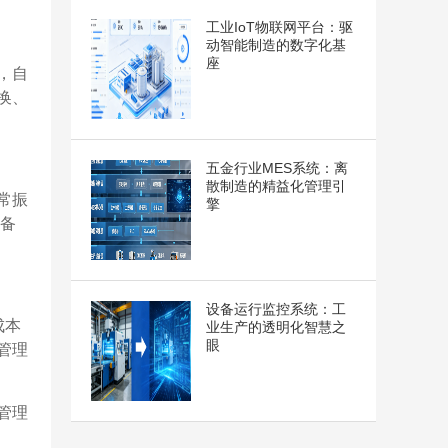
工业IoT物联网平台：驱
动智能制造的数字化基
座
，自
换、
五金行业MES系统：离
散制造的精益化管理引
常振
擎
设备
设备运行监控系统：工
成本
业生产的透明化智慧之
眼
管理
管理