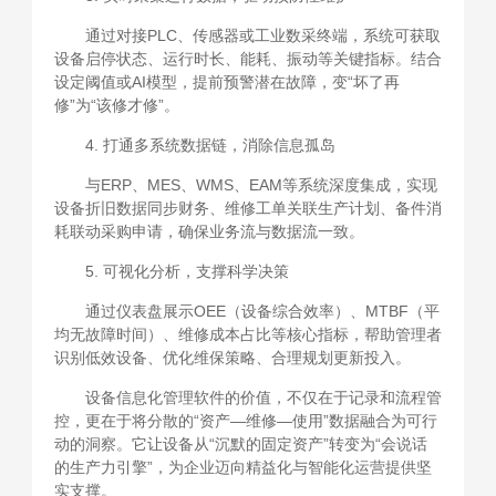
通过对接PLC、传感器或工业数采终端，系统可获取
设备启停状态、运行时长、能耗、振动等关键指标。结合
设定阈值或AI模型，提前预警潜在故障，变“坏了再
修”为“该修才修”。
4. 打通多系统数据链，消除信息孤岛
与ERP、MES、WMS、EAM等系统深度集成，实现
设备折旧数据同步财务、维修工单关联生产计划、备件消
耗联动采购申请，确保业务流与数据流一致。
5. 可视化分析，支撑科学决策
通过仪表盘展示OEE（设备综合效率）、MTBF（平
均无故障时间）、维修成本占比等核心指标，帮助管理者
识别低效设备、优化维保策略、合理规划更新投入。
设备信息化管理软件的价值，不仅在于记录和流程管
控，更在于将分散的“资产—维修—使用”数据融合为可行
动的洞察。它让设备从“沉默的固定资产”转变为“会说话
的生产力引擎”，为企业迈向精益化与智能化运营提供坚
实支撑。