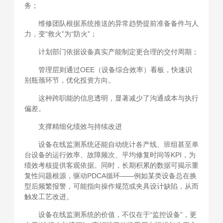
务；
维修团队根据系统推送的异常趋势提前准备备件与人
力，变“救火”为“防火”；
计划部门依据设备真实产能制定更合理的交付周期；
管理层则通过OEE（设备综合效率）看板，快速识
别瓶颈环节，优化投资方向。
这种跨职能的信息透明，显著减少了沟通成本与执行
偏差。
支撑精细化绩效与持续改进
设备在线监测系统还能自动统计各产线、班组甚至单
台设备的运行效率、故障频次、平均修复时间等KPI，为
绩效考核提供客观依据。同时，长期积累的数据可揭示重
复性问题根源，驱动PDCA循环——例如某类设备总在换
型后频繁报警，可能指向操作规范或夹具设计缺陷，从而
触发工艺改进。
设备在线监测系统的价值，不仅在于“监控设备”，更