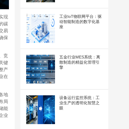
工业IoT物联网平台：驱
实现
动智能制造的数字化基
的碳
座
交易
确保
、竞
五金行业MES系统：离
散制造的精益化管理引
关键
擎
整产
业在
各地
设备运行监控系统：工
布局
业生产的透明化智慧之
眼
储能
企业