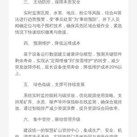
三、 主动防控，保障本质安全
实时监测瓦斯、水害、地压、粉尘等风险，结合AI算
法进行趋势预警，变“事后处置”为“事前预防”。井下人员
精确定位与电子围栏技术，确保高危区域合规作业，紧急
情况下快速组织撤离与救援。
四、 预测维护，降低运维成本
基于设备运行数据建立健康评估模型，预测关键部件
剩余寿命，实现从“定期维修”到“按需维护”的转变，减少
突发故障停机，延长设备使用寿命，降低维护成本20%以
上。
五、 绿色低碳，支撑可持续发展
系统实时监控能耗与碳排放，优化能源使用策略。支
持尾矿库、水质、噪声等环保指标在线监测，确保合规排
放。通过智能排产减少资源浪费，提升资源综合回收率。
六、 集中管控，驱动管理升级
建设统一的智慧矿山管控中心，集成生产、安全、机
电、调度等子系统，实现跨部门高效协同与扁平化管理。