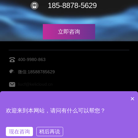
185-8878-5629
立即咨询
400-9980-863
微信:18588785629
liucf@kelicloud.cn
×
MES管理系统
设备管理系统
透明工厂
仓库管理系
欢迎来到本网站，请问有什么可以帮您？
统
仓储管理系统
Copy Right©宁波柯力云鲸科技有限公司 备案号：
浙ICP备
现在咨询
稍后再说
2022001416号-2
|
网站地图
|
TAG标签