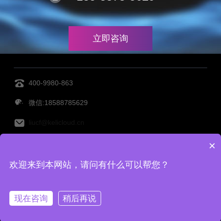
立即咨询
400-9980-863
微信:18588785629
liucf@kelicloud.cn
×
MES管理系统
设备管理系统
透明工厂
仓库管理系
欢迎来到本网站，请问有什么可以帮您？
统
仓储管理系统
Copy Right©宁波柯力云鲸科技有限公司 备案号：
浙ICP备
现在咨询
稍后再说
2022001416号-2
|
网站地图
|
TAG标签