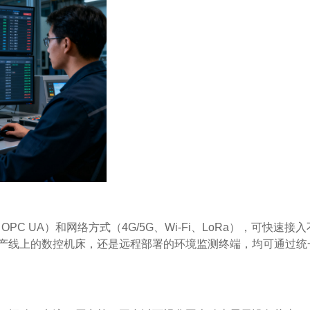
PC UA）和网络方式（4G/5G、Wi-Fi、LoRa），可快速接
产线上的数控机床，还是远程部署的环境监测终端，均可通过统