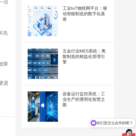
一旦
工业IoT物联网平台：驱
动智能制造的数字化基
座
坏先
五金行业MES系统：离
散制造的精益化管理引
擎
故障
更是
设备运行监控系统：工
业生产的透明化智慧之
眼
你们是怎么合作的呢？