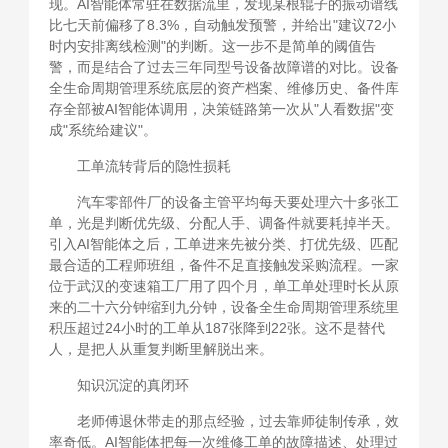
现。AI智能体常驻在数据流里，发现某根辊子的振动谱线
比七天前偏移了8.3%，自动触发预警，并给出"建议72小
时内安排离线检测"的判断。这一步不是简单的阈值告
警，而是结合了过去三年同型号设备故障谱的对比。设备
全生命周期管理系统底层的资产档案、维修历史、备件库
存全部被AI智能体调用，决策链路第一次从"人看数据"变
成"系统给建议"。
工单流转背后的隐性损耗
汽车零部件厂的设备主管平均每天要处理六十多张工
单，光是判断优先级、分配人手、调备件就要耗掉半天。
引入AI智能体之后，工单进来先被分类、打优先级、匹配
最合适的工程师班组，备件不足直接触发采购流程。一家
位于武汉的变速箱工厂用了四个月，单工单处理时长从原
来的二十六分钟缩到九分钟，设备全生命周期管理系统里
积压超过24小时的工单从187张降到22张。这不是替代
人，是把人从重复判断里解脱出来。
知识沉淀的真闭环
老师傅退休带走的那点经验，过去靠师徒制传承，效
率奇低。AI智能体把每一次维修工单的故障描述、处理过