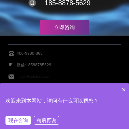
185-8878-5629
立即咨询
400-9980-863
微信:18588785629
liucf@kelicloud.cn
×
MES管理系统
设备管理系统
透明工厂
仓库管理系
欢迎来到本网站，请问有什么可以帮您？
统
仓储管理系统
Copy Right©宁波柯力云鲸科技有限公司 备案号：
浙ICP备
现在咨询
稍后再说
2022001416号-2
|
网站地图
|
TAG标签