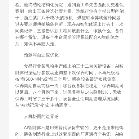
程、最终结论结构化沉淀，遇到新工单先去匹配历史相似
案例，给出三条候选处置方案。造纸行业有个挺典型的例
子，浙江某厂八千吨/天的纸机，烘缸轴承异响这种问题
过去要老师傅拍脑袋判断，现在AI智能体调出过去十一次
同类记录，直接告诉新工程师该测什么、该换什么、备件
在哪个货架。设备全生命周期管理系统配合AI智能体之
后，知识不再随人走。
预测与自适应优化
食品行业某乳粉生产线上的三十二台关键设备，AI智
能体根据运行参数动态调整下次保养时间，不再死板地
按"每500小时"或"每三个月"。哪台设备最近负载偏高，
保养周期自动前移一周；哪台设备状态稳定，保养周期可
以延后。八个月跑下来，过保养率从14%降到3%，无效
保养工时省了三千多个。设备全生命周期管理系统因此
从"被动记录"变成"主动调度"。
人机协同的边界感
AI智能体不是用来替代设备主管的，更不是用来甩锅
的。装备制造行业上过这套东西的厂普遍有个共识：AI给