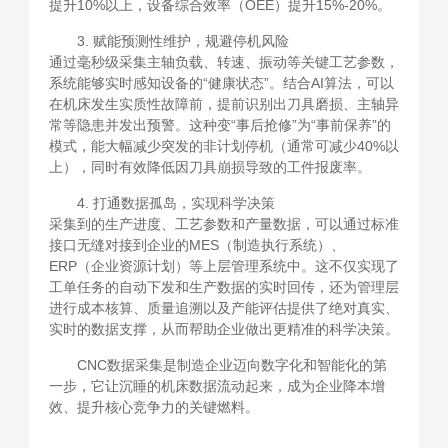
提升10%以上，设备综合效率（OEE）提升15%-20%。
3. 赋能预测性维护，规避停机风险
通过毫秒级采集主轴负载、转速、振动等关键工艺参数，
系统能够实时感知设备的“健康状态”。结合AI算法，可以
在机床发生实质性故障前，提前识别出刀具磨损、主轴异
常等隐患并发出预警。这种变“事后抢修”为“事前保养”的
模式，能大幅减少突发的非计划停机（通常可减少40%以
上），同时有效降低因刀具崩损导致的工件报废率。
4. 打通数据孤岛，实现科学决策
采集到的生产进度、工艺参数和产量数据，可以通过标准
接口无缝对接到企业的MES（制造执行系统）、
ERP（企业资源计划）等上层管理系统中。这不仅实现了
工单任务的自动下发和生产数据的实时回传，还为管理层
进行成本核算、质量追溯以及产能评估提供了绝对真实、
实时的数据支撑，从而帮助企业做出更精准的科学决策。
CNC数据采集是制造企业迈向数字化和智能化的第
一步，它让沉睡的机床数据流动起来，成为企业降本增
效、提升核心竞争力的关键燃料。