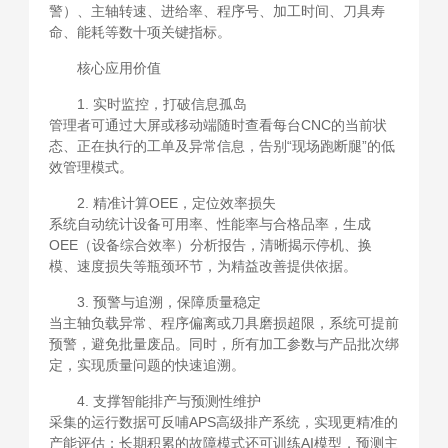
警）、主轴转速、进给率、程序号、加工时间、刀具寿
命、能耗等数十项关键指标。
核心应用价值
1. 实时监控，打破信息孤岛
管理者可通过大屏或移动端随时查看每台CNC的当前状
态、正在执行的工单及异常信息，告别“现场跑断腿”的低
效管理模式。
2. 精准计算OEE，定位效率损失
系统自动统计设备可用率、性能率与合格品率，生成
OEE（设备综合效率）分析报告，清晰揭示停机、换
模、速度损失等瓶颈环节，为精益改善提供依据。
3. 预警与追溯，保障质量稳定
当主轴负载异常、程序偏离或刀具磨损超限，系统可提前
预警，避免批量废品。同时，所有加工参数与产品批次绑
定，实现质量问题的快速追溯。
4. 支撑智能排产与预测性维护
采集的运行数据可反哺APS高级排产系统，实现更精准的
产能评估；长期积累的故障模式还可训练AI模型，预测主