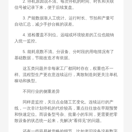
2. 停机原因说不清。每次停机的时间、时长和关联
信号被记录下来，便于后续复盘。
3. 产能数据靠人工统计。运行时长、节拍和产量可
自动汇总，减少手抄台账的误差。
4. 巡检覆盖不到位。远端或环境较差的工位也能纳
入统一监控。
5. 能耗底数不清。分设备、分时段的用电情况有了
基础数据，节能改造才有依据。
这五类问题并非每家工厂都同时存在，权重也不一
样。流程型生产更在意连续运行，离散制造则更关注单机
稼动和换型。
不同行业的侧重差异
同样是监控，关注点会随工艺变化。连续运行的产
线，一次非计划停机的代价较高，重点往往放在早期预警
和快速定位。而设备型号杂、批量小的车间，更需要把零
散设备的状态统一起来，先解决"看得见"的问题。
还有一些容易被忽略的细节。比如老旧设备没有数字