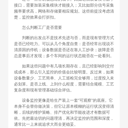
接口，需要加装采集模块才能接入；又比如部分信号采集
频率要求高，网络和存储要相应规划。这些前提没考虑清
楚，监控效果会打折扣。
怎么判断工厂是否需要
判断的出发点不是技术先进与否，而是现有管理方式
是否已经吃力。可以从几个角度自查：是否经常出现说不
清原因的停机；设备数据是否还在靠人工抄录；故障是否
总是事后才发现；多个车间的运行状态能否在一处看到。
如果这些问题中有几项长期存在，且已经影响到交付
或成本，那么引入监控的价值会比较明显。反过来，如果
设备数量少、工艺简单、人工巡检完全够用，过度投入未
必划算。是否上线、上到什么程度，需要结合规模、工艺
复杂度和现有管理基础综合评估。
设备监控更像是给生产装上一套"可观察"的底座。它
本身不会替你做决策，但它让原本模糊的运行状况变得清
晰，后续的维护策略、排产优化和节能改进才有数据可
依。先把最迫切的问题理清，再决定监控的范围和深度，
通常比一上来就追求大而全更稳妥。