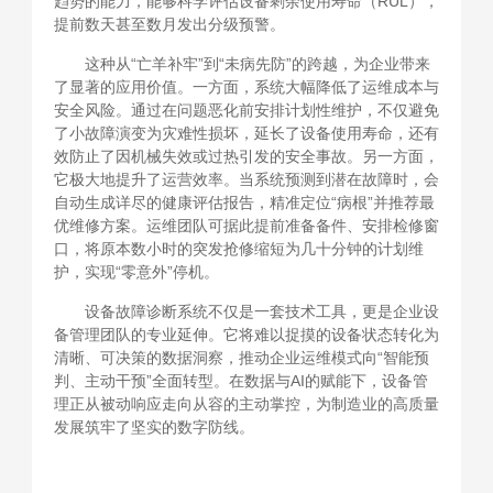
趋势的能力，能够科学评估设备剩余使用寿命（RUL），
提前数天甚至数月发出分级预警。
这种从“亡羊补牢”到“未病先防”的跨越，为企业带来
了显著的应用价值。一方面，系统大幅降低了运维成本与
安全风险。通过在问题恶化前安排计划性维护，不仅避免
了小故障演变为灾难性损坏，延长了设备使用寿命，还有
效防止了因机械失效或过热引发的安全事故。另一方面，
它极大地提升了运营效率。当系统预测到潜在故障时，会
自动生成详尽的健康评估报告，精准定位“病根”并推荐最
优维修方案。运维团队可据此提前准备备件、安排检修窗
口，将原本数小时的突发抢修缩短为几十分钟的计划维
护，实现“零意外”停机。
设备故障诊断系统不仅是一套技术工具，更是企业设
备管理团队的专业延伸。它将难以捉摸的设备状态转化为
清晰、可决策的数据洞察，推动企业运维模式向“智能预
判、主动干预”全面转型。在数据与AI的赋能下，设备管
理正从被动响应走向从容的主动掌控，为制造业的高质量
发展筑牢了坚实的数字防线。