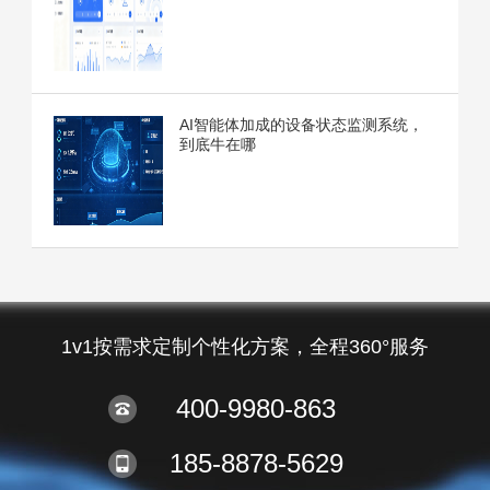
AI智能体加成的设备状态监测系统，
到底牛在哪
1v1按需求定制个性化方案，全程360°服务
400-9980-863
185-8878-5629