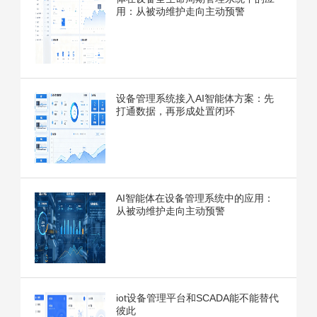
用：从被动维护走向主动预警
设备管理系统接入AI智能体方案：先
打通数据，再形成处置闭环
AI智能体在设备管理系统中的应用：
从被动维护走向主动预警
iot设备管理平台和SCADA能不能替代
彼此