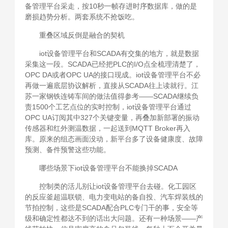
备管理平台采走，按10秒一帧存进时序数据库，做的是
磨损趋势分析。两套系统不抢饭吃。
重叠区域反倒是融合的契机
iot设备管理平台和SCADA有交集的地方，就是数据
采集这一段。SCADA已经把PLC的I/O点全梳理清楚了，
OPC DA或者OPC UA的接口现成。iot设备管理平台不必
再做一遍底层协议解析，直接从SCADA往上读就行。江
苏一家钢铁连铸车间的做法值得参考——SCADA继续负
责1500个工艺点位的实时控制，iot设备管理平台通过
OPC UA订阅其中327个关键变量，再叠加新部署的振动
传感器和红外测温数据，一起送到MQTT Broker再入
库。原来的组态画面没动，新平台多了设备健康度、故障
预测、备件预警这些功能。
哪些场景下iot设备管理平台不能换掉SCADA
控制类的活儿别让iot设备管理平台去碰。化工园区
的反应釜超温联锁、电力变电站的备自投、汽车焊装线的
节拍控制，这些是SCADA配合PLC专门干的事，安全等
级和确定性都达不到的话出大问题。还有一种场景——产