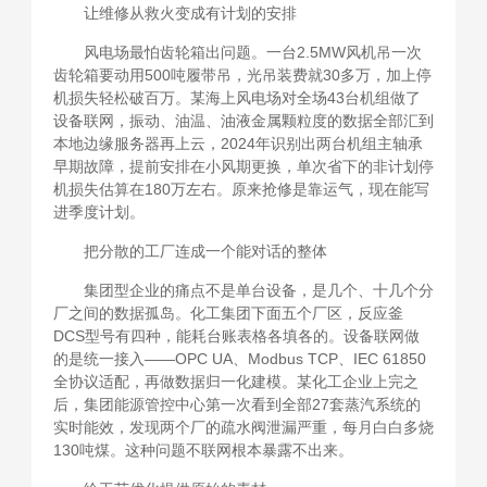
让维修从救火变成有计划的安排
风电场最怕齿轮箱出问题。一台2.5MW风机吊一次
齿轮箱要动用500吨履带吊，光吊装费就30多万，加上停
机损失轻松破百万。某海上风电场对全场43台机组做了
设备联网，振动、油温、油液金属颗粒度的数据全部汇到
本地边缘服务器再上云，2024年识别出两台机组主轴承
早期故障，提前安排在小风期更换，单次省下的非计划停
机损失估算在180万左右。原来抢修是靠运气，现在能写
进季度计划。
把分散的工厂连成一个能对话的整体
集团型企业的痛点不是单台设备，是几个、十几个分
厂之间的数据孤岛。化工集团下面五个厂区，反应釜
DCS型号有四种，能耗台账表格各填各的。设备联网做
的是统一接入——OPC UA、Modbus TCP、IEC 61850
全协议适配，再做数据归一化建模。某化工企业上完之
后，集团能源管控中心第一次看到全部27套蒸汽系统的
实时能效，发现两个厂的疏水阀泄漏严重，每月白白多烧
130吨煤。这种问题不联网根本暴露不出来。