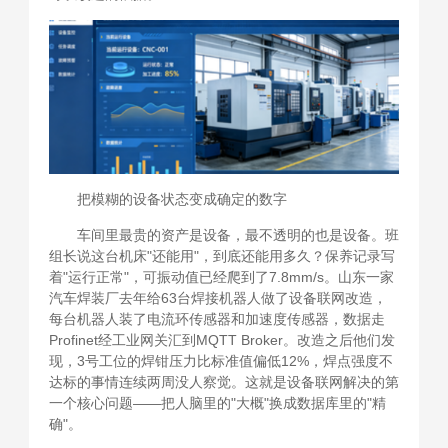
把模糊的设备状态变成确定的数字
车间里最贵的资产是设备，最不透明的也是设备。班
组长说这台机床"还能用"，到底还能用多久？保养记录写
着"运行正常"，可振动值已经爬到了7.8mm/s。山东一家
汽车焊装厂去年给63台焊接机器人做了设备联网改造，
每台机器人装了电流环传感器和加速度传感器，数据走
Profinet经工业网关汇到MQTT Broker。改造之后他们发
现，3号工位的焊钳压力比标准值偏低12%，焊点强度不
达标的事情连续两周没人察觉。这就是设备联网解决的第
一个核心问题——把人脑里的"大概"换成数据库里的"精
确"。