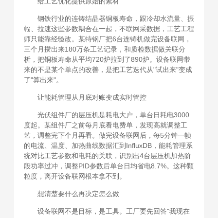
给工艺优化提供原始的素材
钢铁行业的连铸结晶器铜板寿命，跟冷却水流量、振
幅、拉速这些参数耦合在一起，不联网采数据，工艺工程
师只能靠经验改。某特钢厂把6台连铸机做完设备联网，
三个月攒出来180万条工艺记录，和质检数据做关联分
析，把铜板寿命从平均720炉拉到了890炉。设备联网带
来的不是某个单点的改善，是把工艺迭代从"试出来"变成
了"算出来"。
让能耗管理从月底对账变成实时管控
光伏组件厂的层压机是耗电大户，单台日耗电3000
度起。某组件厂之前每月底看电费单，发现高就调整工
艺，调整完下个月再看。做完设备联网后，每5分钟一帧
的电流、温度、加热曲线数据汇到InfluxDB，能耗管理系
统对比工艺参数和电耗的关联，识别出4台层压机加热阶
段功率过冲，调整PID参数后单台日均省电8.7%。这种颗
粒度，离开设备联网根本拿不到。
想清楚要什么再决定怎么做
设备联网不是目标，是工具。工厂要先回答"我现在