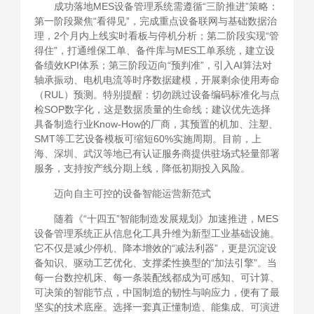
成功落地MES设备管理系统需遵循“三阶推进”策略：
第一阶段聚焦“看得见”，完成重点设备联网与基础数据治
理，2个月内上线实时看板与停机分析；第二阶段实现“管
得住”，打通维保工单、备件库与MES工单系统，建立设
备绩效KPI体系；第三阶段迈向“预判准”，引入AI算法对
轴承振动、电机电流等时序数据建模，开展剩余使用寿命
（RUL）预测。特别提醒：切勿跳过设备编码标准化与点
检SOP数字化，这是数据质量的生命线；建议优先选择
具备制造行业Know-How的厂商，其预置的机加、注塑、
SMT等工艺设备模板可缩短60%实施周期。目前，上
海、深圳、武汉等地已有认证服务商提供驻场式轻量部署
服务，支持按产线分期上线，降低初期投入风险。
迈向自主可控的设备智能运营新范式
随着《“十四五”智能制造发展规划》加速推进，MES
设备管理系统正从信息化工具升维为新型工业基础设施。
它不仅是减少停机、降本增效的“减法利器”，更是沉淀设
备知识、驱动工艺优化、支撑柔性换型的“加法引擎”。当
每一台数控机床、每一条装配线都成为可感知、可计算、
可决策的智能节点，中国制造的韧性与响应力，便有了最
坚实的技术底座。选择一套真正懂制造、能集成、可演进