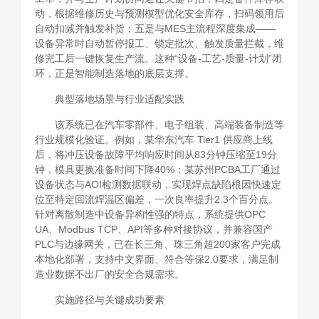
动，根据维修历史与预测模型优化安全库存，扫码领用后
自动扣减并触发补货；五是与MES主流程深度集成——
设备异常时自动暂停报工、锁定批次、触发质量拦截，维
修完工后一键恢复生产流。这种“设备-工艺-质量-计划”闭
环，正是智能制造落地的底层支撑。
典型落地场景与行业适配实践
该系统已在汽车零部件、电子组装、高端装备制造等
行业规模化验证。例如，某华东汽车 Tier1 供应商上线
后，将冲压设备故障平均响应时间从83分钟压缩至19分
钟，模具更换准备时间下降40%；某苏州PCBA工厂通过
设备状态与AOI检测数据联动，实现焊点缺陷根因快速定
位至特定回流焊温区偏差，一次良率提升2.3个百分点。
针对离散制造中设备异构性强的特点，系统提供OPC
UA、Modbus TCP、API等多种对接协议，并兼容国产
PLC与边缘网关，已在长三角、珠三角超200家客户完成
本地化部署，支持中文界面、符合等保2.0要求，满足制
造业数据不出厂的安全合规需求。
实施路径与关键成功要素