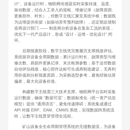
计”。设备运行时，物联网传感器实时采集转速、温度、
振动数据，结合人工录入的巡检、维修记录（故障原因、
更换部件、时长），经数字主线汇聚至系统中枢；数据既
为运维提供依据（如振动异常预判故障），还定期反馈制
造商设计部门 —— 制造商分析设备在复杂工况的表现，
优化下一代产品设计，形成 “设计 - 运维 - 优化设计” 闭
环。
后期报废阶段，数字主线凭完整履历支撑残值评估。
系统留存设备全周期数据：累计运行时长、故障类型与维
修次数、易损件更换记录、末次检测参数；基于这些数据
自动评估残值，核心部件达标可生成再制造建议，无再利
用价值则分析报废原因，为采购选型参考，避免经验估算
偏差，最大化设备价值。
构建数字主线需三大技术支撑。物联网平台实时采集
运行数据，确保 “数据可流”；数据标准化（统一资产信息
模型）提供 “通用语言”，避免传递障碍；系统集成通过
API 对接 ERP、EAM、CMMS 系统，实现数据跨系统流
转，让数字主线贯穿管理全流程。
矿山设备全生命周期管理系统的无缝数据流，为设备